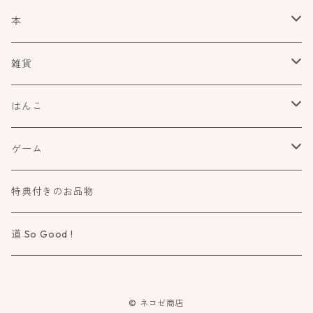
本
食べもの飲みものお酒とか
雑貨
アートや絵本の世界
kurofutago
はんこ
ブローチ
だれかの考えごと
文具
オスコラボ
ゲーム
ミラー
カタチ×モヨウスタンプ
詩歌と会う
タカトモハンコ
Atelier Mimir
特典付きのお品物
ルーペ
小さなカタチ×モヨウスタンプ
物語に飛びこむ
道 So Good !
カタチ×ソラモヨウスタンプ
知る学ぶ気づく
© ネコゼ商店
ドウブツ×モヨウスタンプ