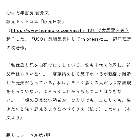
○百万年書房 紹介文
版元ドットコム「版元日誌」
（
https://www.hanmoto.com/nisshi1118）で大反響を巻き
起こした、『USO』誌編集長にしてrn
press社主・野口理恵
の初著作。
「私は母と兄を自死で亡くしている。父も十代で他界し、祖
父母はもういない。一度結婚をして息子がいるが親権は離婚
した元夫がもっている。私はおそらく多くの人がもつ家族観
をもっていない。おそらくこれからももつことはできな
い。」「顔の見えない読者が、ひとりでも、ふたりでも、生
きたいと強く思えるような本づくりを（私は）したい」（本
文より）
暮らしレーベル第7弾。