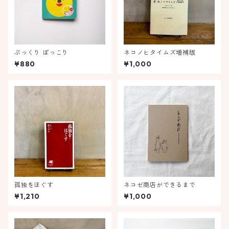
ぷっくり ぽっこり
ネコノヒタイムズ増補版
¥880
¥1,000
孤独をほぐす
ネコゼ商店ができるまで
¥1,210
¥1,000