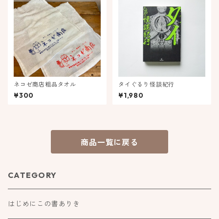
ネコゼ商店粗品タオル
タイぐるり怪談紀行
¥300
¥1,980
商品一覧に戻る
CATEGORY
はじめにこの書ありき