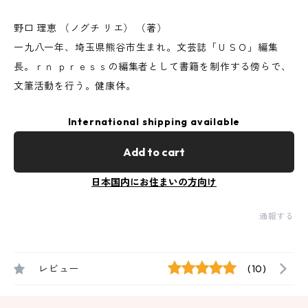
野口 理恵 （ノグチ リエ） （著）
一九八一年、埼玉県熊谷市生まれ。文芸誌「ＵＳＯ」編集
長。ｒｎ ｐｒｅｓｓの編集者として書籍を制作する傍らで、
文筆活動を行う。健康体。
International shipping available
Add to cart
日本国内にお住まいの方向け
通報する
レビュー
(10)