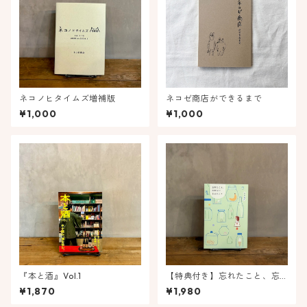
ネコノヒタイムズ増補版
ネコゼ商店ができるまで
¥1,000
¥1,000
『本と酒』Vol.1
【特典付き】忘れたこと、忘
れないままのこと
¥1,870
¥1,980