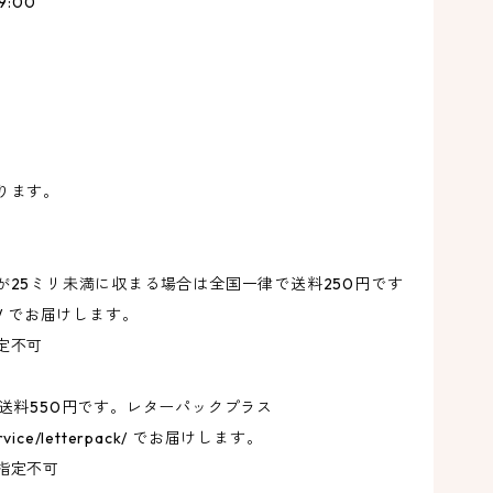
:00
ド
7
ジ
ります。
ヒ
25ミリ未満に収まる場合は全国一律で送料250円です
ほ
.jp/ でお届けします。
定不可
ガ
送料550円です。レターパックプラス
お
/service/letterpack/ でお届けします。
指定不可
く