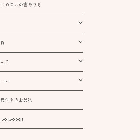
はじめにこの書ありき
本
食べもの飲みものお酒とか
雑貨
アートや絵本の世界
urofutago
はんこ
ローチ
だれかの考えごと
文具
オスコラボ
ゲーム
ラー
タチ×モヨウスタンプ
詩歌と会う
タカトモハンコ
elier Mimir
特典付きのお品物
ーペ
さなカタチ×モヨウスタンプ
物語に飛びこむ
 So Good !
タチ×ソラモヨウスタンプ
知る学ぶ気づく