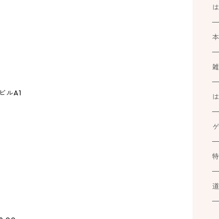
ビルA1
k
ブ
ミ
カ
At
ル
小
道
カ