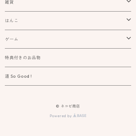
食べもの飲みものお酒とか
雑貨
アートや絵本の世界
kurofutago
はんこ
ブローチ
だれかの考えごと
文具
オスコラボ
ゲーム
ミラー
カタチ×モヨウスタンプ
詩歌と会う
タカトモハンコ
Atelier Mimir
特典付きのお品物
ルーペ
小さなカタチ×モヨウスタンプ
物語に飛びこむ
道 So Good !
カタチ×ソラモヨウスタンプ
知る学ぶ気づく
© ネコゼ商店
ドウブツ×モヨウスタンプ
作る造る創る
Powered by
7×7 PLANNER