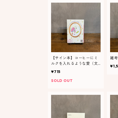
【サイン本】コーヒーにミ
雑考
ルクを入れるような愛（文
¥1,
庫版）
¥715
SOLD OUT