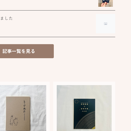
ド
しました
7
ジ
記事一覧を見る
ヒ
ほ
ガ
お
く