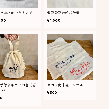
た
ゼ商店ができるまで
愛愛愛愛の超常待機
000
¥1,000
コ
紋
生
季
手付きネコゼ巾着（看
ネコゼ商店粗品タオル
コ）
¥300
00