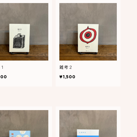
１
雑考２
500
¥1,500