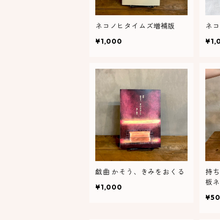
ネコノヒタイムズ増補版
ネコ
¥1,000
¥1,
戯曲 かそう、きみをおくる
持ち
板ネ
¥1,000
¥5