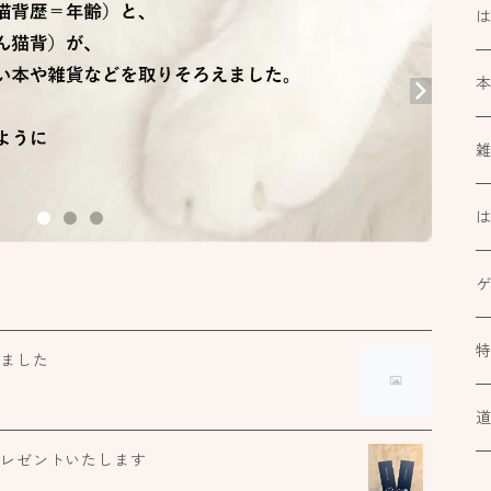
k
ブ
ミ
カ
At
しました
ル
小
道
プレゼントいたします
カ