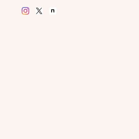
ウブツ×モヨウスタンプ
作る造る創る
×7 PLANNER
ムスタンプ
トコトスタンプ
そじメッセージ
ーランドメッセージ
くりものはんこ
みあわせはんこ