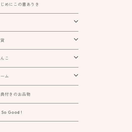
はじめにこの書ありき
本
食べもの飲みものお酒とか
雑貨
アートや絵本の世界
urofutago
はんこ
ローチ
だれかの考えごと
文具
オスコラボ
ゲーム
ラー
タチ×モヨウスタンプ
詩歌と会う
タカトモハンコ
elier Mimir
特典付きのお品物
ーペ
さなカタチ×モヨウスタンプ
物語に飛びこむ
 So Good !
タチ×ソラモヨウスタンプ
知る学ぶ気づく