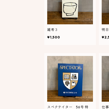
雑考３
明日
¥1,500
¥2,
スペクテイター 56号 特
仕事文