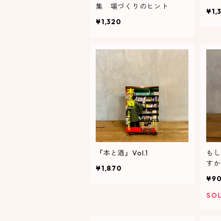
集 場づくりのヒント
¥1,
¥1,320
『本と酒』Vol.1
もし
すか
¥1,870
¥9
SO