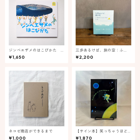
ジンベエザメのはこびかた
三歩あるけば、旅の空：ふ
ほるぷ水族館えほん
と、湯船が恋しくなる湯けむ
¥1,650
¥2,200
り紀行
ネコゼ商店ができるまで
【サイン本】笑っちゃうほど
遠くって、光っちゃうほど近
¥1,000
¥1,870