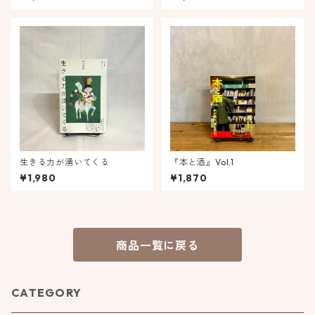
かった
生きる力が湧いてくる
『本と酒』Vol.1
¥1,980
¥1,870
商品一覧に戻る
CATEGORY