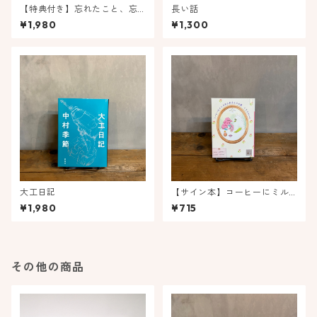
【特典付き】忘れたこと、忘
長い話
れないままのこと
¥1,980
¥1,300
大工日記
【サイン本】コーヒーにミル
クを入れるような愛（文庫
¥1,980
¥715
版）
その他の商品