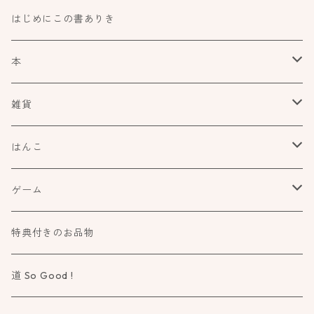
はじめにこの書ありき
本
食べもの飲みものお酒とか
雑貨
アートや絵本の世界
kurofutago
はんこ
ブローチ
だれかの考えごと
文具
オスコラボ
ゲーム
ミラー
カタチ×モヨウスタンプ
詩歌と会う
タカトモハンコ
Atelier Mimir
特典付きのお品物
ルーペ
小さなカタチ×モヨウスタンプ
物語に飛びこむ
道 So Good !
カタチ×ソラモヨウスタンプ