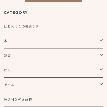
CATEGORY
はじめにこの書ありき
本
食べもの飲みものお酒とか
雑貨
アートや絵本の世界
kurofutago
はんこ
ブローチ
だれかの考えごと
文具
オスコラボ
ゲーム
ミラー
カタチ×モヨウスタンプ
詩歌と会う
タカトモハンコ
Atelier Mimir
特典付きのお品物