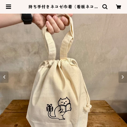
持ち手付きネコゼ巾着（看板ネコ）
| ネコゼ商店