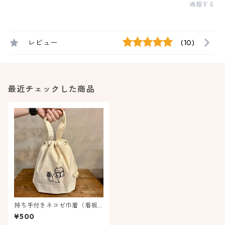
通報する
レビュー
(10)
最近チェックした商品
持ち手付きネコゼ巾着（看板
ネコ）
¥500