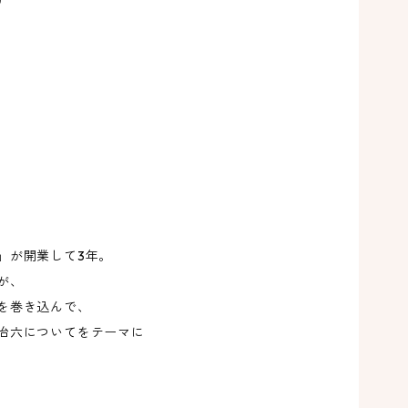
）
た
コ
紋
生
季
」が開業して3年。
が、
を巻き込んで、
冶六についてをテーマに