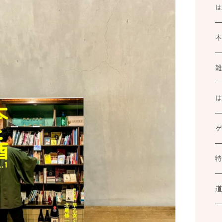
k
ブ
ミ
カ
At
ル
小
道
カ