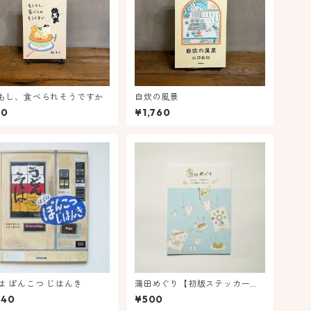
もし、食べられそうですか
自炊の風景
00
¥1,760
は ぽんこつ じはんき
蒲田めぐり【初版ステッカー付
き】
540
¥500