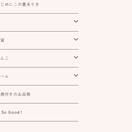
はじめにこの書ありき
本
食べもの飲みものお酒とか
雑貨
アートや絵本の世界
urofutago
はんこ
ローチ
だれかの考えごと
文具
オスコラボ
ゲーム
ラー
タチ×モヨウスタンプ
詩歌と会う
タカトモハンコ
elier Mimir
特典付きのお品物
ーペ
さなカタチ×モヨウスタンプ
物語に飛びこむ
 So Good !
タチ×ソラモヨウスタンプ
知る学ぶ気づく