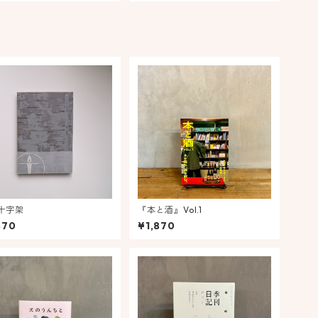
十字架
『本と酒』Vol.1
870
¥1,870