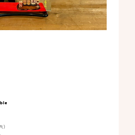
ド
7
ジ
ヒ
ほ
ガ
able
お
六）
く