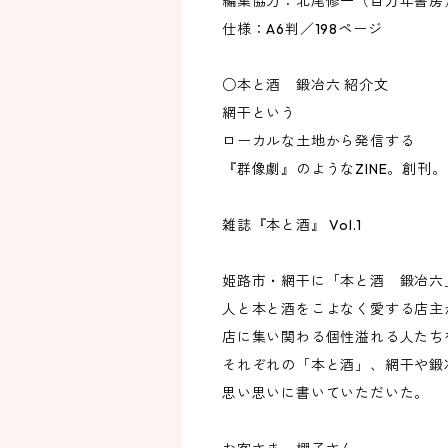
編集協力：北尾修一（百万年書房
仕様：A6判／198ページ
○本と酒 鍛冶六 紹介文
網干という
ローカルな土地から発信する
『群像劇』のようなZINE。創刊。
雑誌『本と酒』 Vol.1
姫路市・網干に「本と酒 鍛冶六
人と本と酒をこよなく愛する店主
店に集い関わる個性溢れる人たち
それぞれの「本と酒」、網干や鍛
思い思いに書いていただいた。