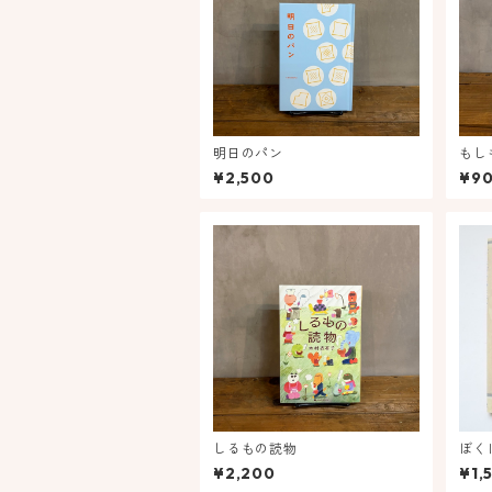
明日のパン
もし
¥2,500
¥9
しるもの読物
ぼく
¥2,200
¥1,