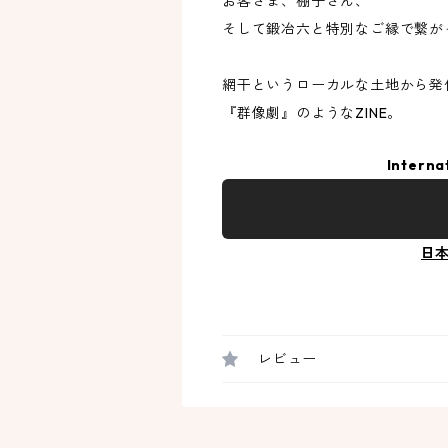
お客さま、棚子さん、
そして鍛冶六と特別なご縁で繋が
網干というローカルな土地から発
『群像劇』のようなZINE。
Interna
日
レビュー