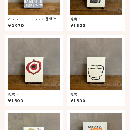
バンリュー フランス団地映
雑考１
画の軌跡
¥2,970
¥1,500
雑考２
雑考３
¥1,500
¥1,500