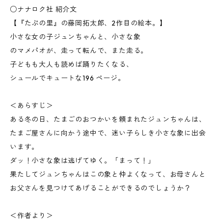
○ナナロク社 紹介文
【『たぷの里』の藤岡拓太郎、2作目の絵本。】
小さな女の子ジュンちゃんと、小さな象
のマメパオが、走って転んで、また走る。
子どもも大人も読めば踊りたくなる、
シュールでキュートな196 ページ。
＜あらすじ＞
ある冬の日、たまごのおつかいを頼まれたジュンちゃんは、
たまご屋さんに向かう途中で、迷い子らしき小さな象に出会
います。
ダッ！小さな象は逃げてゆく。「まって！」
果たしてジュンちゃんはこの象と仲よくなって、お母さんと
お父さんを見つけてあげることができるのでしょうか？
＜作者より＞