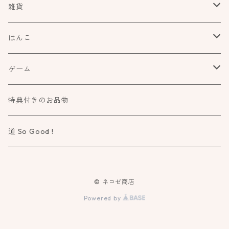
食べもの飲みものお酒とか
雑貨
アートや絵本の世界
kurofutago
はんこ
ブローチ
だれかの考えごと
文具
オスコラボ
ゲーム
ミラー
カタチ×モヨウスタンプ
詩歌と会う
タカトモハンコ
Atelier Mimir
特典付きのお品物
ルーペ
小さなカタチ×モヨウスタンプ
物語に飛びこむ
道 So Good !
カタチ×ソラモヨウスタンプ
知る学ぶ気づく
© ネコゼ商店
ドウブツ×モヨウスタンプ
作る造る創る
Powered by
7×7 PLANNER