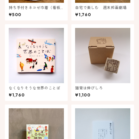
持ち手付きネコゼ巾着（看板
自宅で楽しむ 週末邦画劇場
ネコ）
¥500
¥1,760
なくなりそうな世界のことば
猫背は伸びしろ
¥1,760
¥1,100