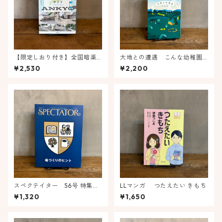
【限定しおり付き】全国暗渠
大地との遭遇 こんな幼稚園
観光ガイド 街と歴史のウラ名
ありかよ
¥2,530
¥2,200
所めぐり
スペクテイター 56号 特集
LLマンガ つたえたい きもち
場づくりのヒント
¥1,320
¥1,650