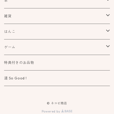
本
食べもの飲みものお酒とか
雑貨
アートや絵本の世界
kurofutago
はんこ
ブローチ
だれかの考えごと
文具
オスコラボ
ゲーム
ミラー
カタチ×モヨウスタンプ
詩歌と会う
タカトモハンコ
Atelier Mimir
特典付きのお品物
ルーペ
小さなカタチ×モヨウスタンプ
物語に飛びこむ
道 So Good !
カタチ×ソラモヨウスタンプ
知る学ぶ気づく
© ネコゼ商店
ドウブツ×モヨウスタンプ
作る造る創る
Powered by