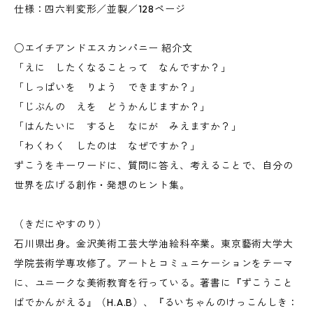
仕様：四六判変形／並製／128ページ
○エイチアンドエスカンパニー 紹介文
「えに したくなることって なんですか？」
「しっぱいを りよう できますか？」
「じぶんの えを どうかんじますか？」
「はんたいに すると なにが みえますか？」
「わくわく したのは なぜですか？」
ずこうをキーワードに、質問に答え、考えることで、自分の
世界を広げる創作・発想のヒント集。
（きだにやすのり）
石川県出身。金沢美術工芸大学油絵科卒業。東京藝術大学大
学院芸術学専攻修了。アートとコミュニケーションをテーマ
に、ユニークな美術教育を行っている。著書に『ずこうこと
ばでかんがえる』（H.A.B）、『るいちゃんのけっこんしき：