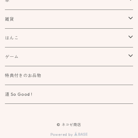
本
食べもの飲みものお酒とか
雑貨
アートや絵本の世界
kurofutago
はんこ
ブローチ
だれかの考えごと
文具
オスコラボ
ゲーム
ミラー
カタチ×モヨウスタンプ
詩歌と会う
タカトモハンコ
Atelier Mimir
特典付きのお品物
ルーペ
小さなカタチ×モヨウスタンプ
物語に飛びこむ
道 So Good !
カタチ×ソラモヨウスタンプ
知る学ぶ気づく
© ネコゼ商店
ドウブツ×モヨウスタンプ
作る造る創る
Powered by