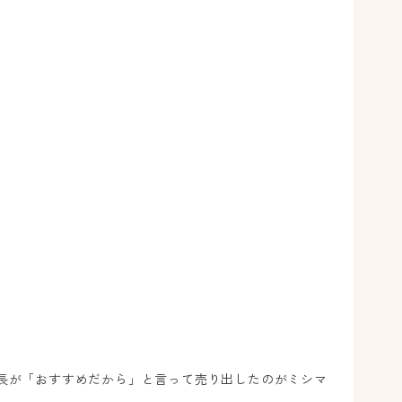
た
コ
紋
生
季
長が「おすすめだから」と言って売り出したのがミシマ