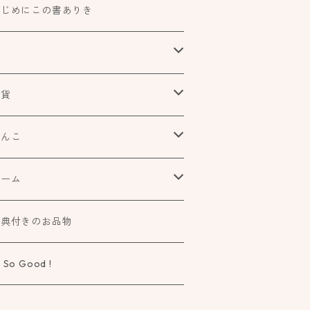
はじめにこの書ありき
本
食べもの飲みものお酒とか
雑貨
アートや絵本の世界
urofutago
はんこ
ローチ
だれかの考えごと
文具
オスコラボ
ゲーム
ラー
タチ×モヨウスタンプ
詩歌と会う
タカトモハンコ
elier Mimir
特典付きのお品物
ーペ
さなカタチ×モヨウスタンプ
物語に飛びこむ
 So Good !
タチ×ソラモヨウスタンプ
知る学ぶ気づく