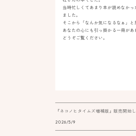
社さんの本でした。
当時忙しくてあまり本が読めなかっ
ました。
そこから「なんか気になるなぁ」と
あなたの心にも引っ掛かる一冊があ
どうぞご覧ください。
『ネコノヒタイムズ増補版』販売開始
2026/5/9