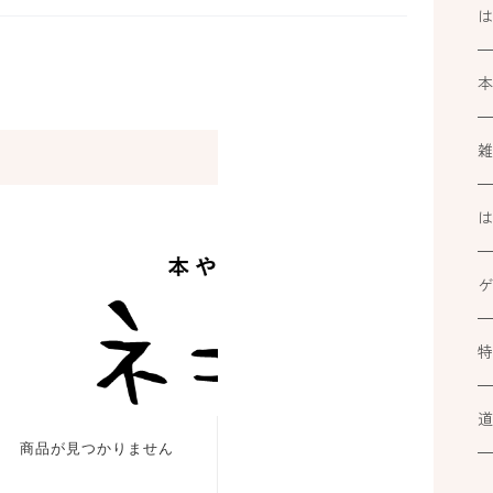
k
ブ
ミ
カ
At
ル
小
道
カ