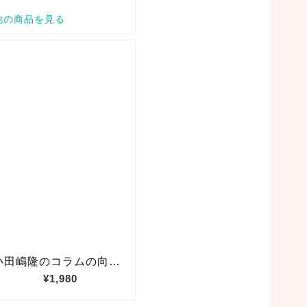
ド
7
ジ
ヒ
ほ
ガ
お
く