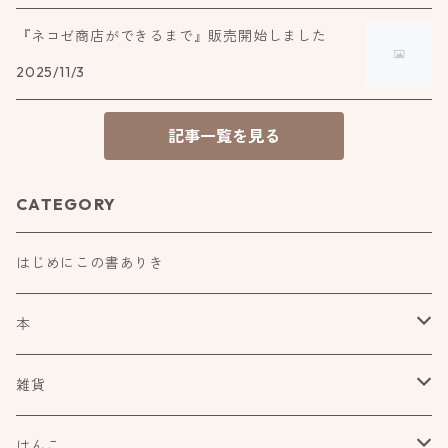
『ネコゼ商店ができるまで』販売開始しました
2025/11/3
記事一覧を見る
CATEGORY
はじめにこの書ありき
本
食べもの飲みものお酒とか
雑貨
アートや絵本の世界
kurofutago
はんこ