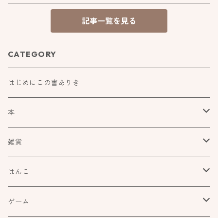
記事一覧を見る
CATEGORY
はじめにこの書ありき
本
食べもの飲みものお酒とか
雑貨
アートや絵本の世界
kurofutago
はんこ
ブローチ
だれかの考えごと
文具
オスコラボ
ゲーム