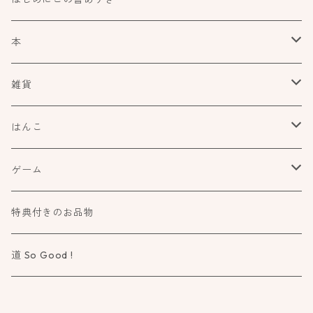
本
食べもの飲みものお酒とか
雑貨
アートや絵本の世界
kurofutago
はんこ
ブローチ
だれかの考えごと
文具
オスコラボ
ゲーム
ミラー
カタチ×モヨウスタンプ
詩歌と会う
タカトモハンコ
Atelier Mimir
特典付きのお品物
ルーペ
小さなカタチ×モヨウスタンプ
物語に飛びこむ
道 So Good !
カタチ×ソラモヨウスタンプ
知る学ぶ気づく