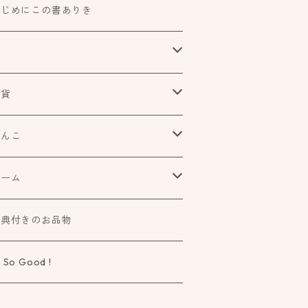
はじめにこの書ありき
本
食べもの飲みものお酒とか
雑貨
アートや絵本の世界
urofutago
はんこ
ローチ
だれかの考えごと
文具
オスコラボ
ゲーム
ラー
タチ×モヨウスタンプ
詩歌と会う
タカトモハンコ
elier Mimir
特典付きのお品物
ーペ
さなカタチ×モヨウスタンプ
物語に飛びこむ
 So Good !
タチ×ソラモヨウスタンプ
知る学ぶ気づく