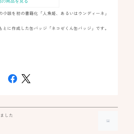
ド
の小説を初の書籍化「人魚姫、あるいはウンディーネ」
もとに作成した缶バッジ「ネコゼくん缶バッジ」です。
7
ジ
ヒ
ほ
ガ
お
しました
く