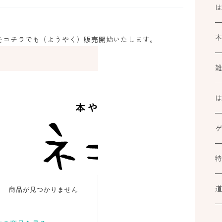
品をコチラでも（ようやく）販売開始いたします。
k
ブ
ミ
カ
At
ル
小
道
カ