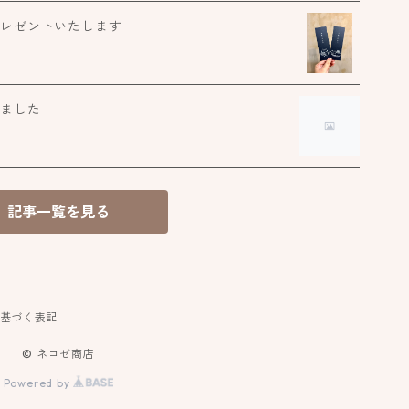
プレゼントいたします
た
コ
しました
紋
生
記事一覧を見る
季
基づく表記
© ネコゼ商店
Powered by