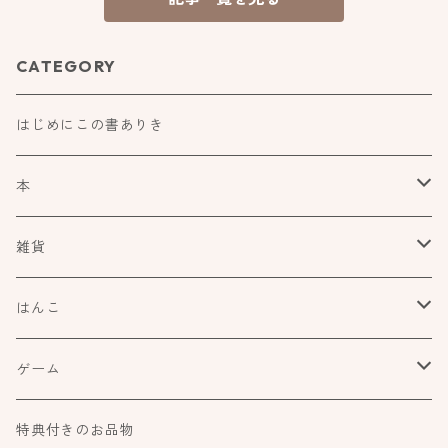
CATEGORY
はじめにこの書ありき
本
食べもの飲みものお酒とか
雑貨
アートや絵本の世界
kurofutago
はんこ
ブローチ
だれかの考えごと
文具
オスコラボ
ゲーム
ミラー
カタチ×モヨウスタンプ
詩歌と会う
タカトモハンコ
Atelier Mimir
特典付きのお品物