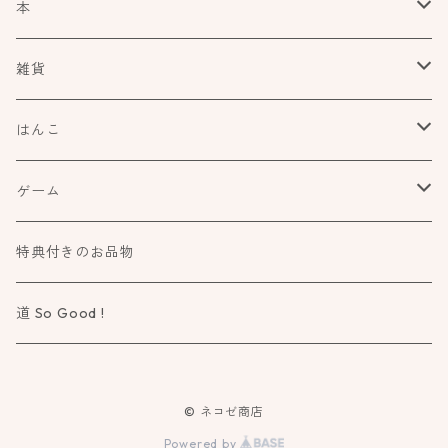
本
食べもの飲みものお酒とか
雑貨
アートや絵本の世界
kurofutago
はんこ
ブローチ
だれかの考えごと
文具
オスコラボ
ゲーム
ミラー
カタチ×モヨウスタンプ
詩歌と会う
タカトモハンコ
Atelier Mimir
特典付きのお品物
ルーペ
小さなカタチ×モヨウスタンプ
物語に飛びこむ
道 So Good !
カタチ×ソラモヨウスタンプ
知る学ぶ気づく
© ネコゼ商店
ドウブツ×モヨウスタンプ
作る造る創る
Powered by