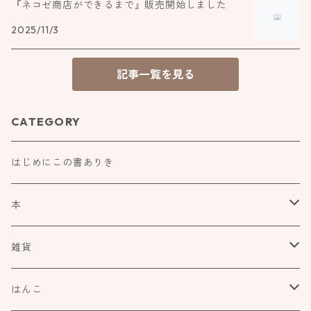
『ネコゼ商店ができるまで』販売開始しました
2025/11/3
記事一覧を見る
CATEGORY
はじめにこの書ありき
本
食べもの飲みものお酒とか
雑貨
アートや絵本の世界
kurofutago
はんこ