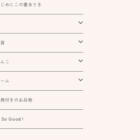
はじめにこの書ありき
本
食べもの飲みものお酒とか
雑貨
アートや絵本の世界
urofutago
はんこ
ローチ
だれかの考えごと
文具
オスコラボ
ゲーム
ラー
タチ×モヨウスタンプ
詩歌と会う
タカトモハンコ
elier Mimir
特典付きのお品物
ーペ
さなカタチ×モヨウスタンプ
物語に飛びこむ
 So Good !
タチ×ソラモヨウスタンプ
知る学ぶ気づく