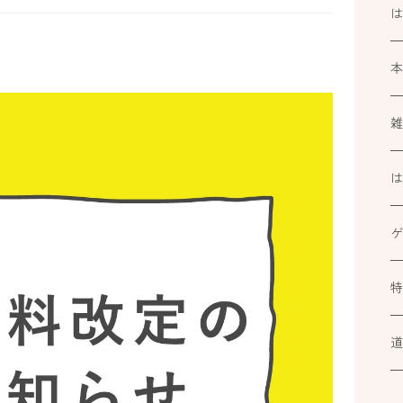
k
ブ
ミ
カ
At
ル
小
道
カ