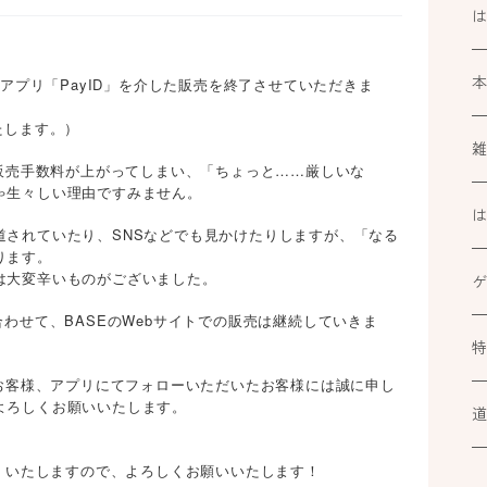
のアプリ「PayID」を介した販売を終了させていただきま
たします。）
で販売手数料が上がってしまい、「ちょっと……厳しいな
ゃ生々しい理由ですみません。
k
道されていたり、SNSなどでも見かけたりしますが、「なる
ります。
は大変辛いものがございました。
ブ
合わせて、BASEのWebサイトでの販売は継続していきま
ミ
カ
At
たお客様、アプリにてフォローいただいたお客様には誠に申し
ル
よろしくお願いいたします。
小
道
カ
続』いたしますので、よろしくお願いいたします！