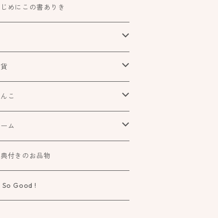
はじめにこの書ありき
本
食べもの飲みものお酒とか
雑貨
アートや絵本の世界
urofutago
はんこ
ローチ
だれかの考えごと
文具
オスコラボ
ゲーム
ラー
タチ×モヨウスタンプ
詩歌と会う
タカトモハンコ
elier Mimir
特典付きのお品物
ーペ
さなカタチ×モヨウスタンプ
物語に飛びこむ
 So Good !
タチ×ソラモヨウスタンプ
知る学ぶ気づく