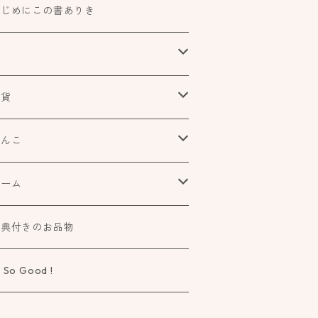
はじめにこの書ありき
本
食べもの飲みものお酒とか
雑貨
アートや絵本の世界
urofutago
はんこ
ローチ
だれかの考えごと
文具
オスコラボ
ゲーム
ラー
タチ×モヨウスタンプ
詩歌と会う
タカトモハンコ
elier Mimir
特典付きのお品物
ーペ
さなカタチ×モヨウスタンプ
物語に飛びこむ
 So Good !
タチ×ソラモヨウスタンプ
知る学ぶ気づく