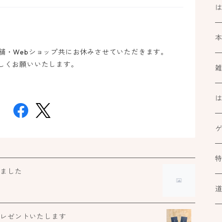
市の店舗・Webショップ共にお休みさせていただきます。
しくお願いいたします。
k
ブ
ミ
カ
At
しました
ル
小
道
カ
プレゼントいたします