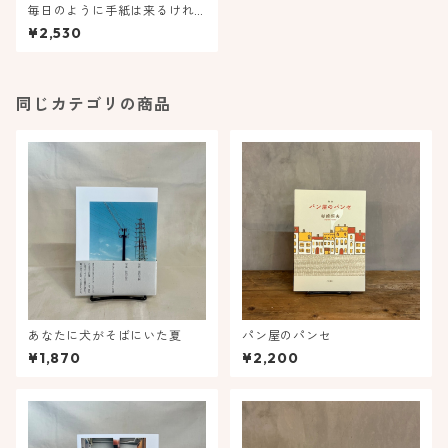
毎日のように手紙は来るけれ
どあなた以外の人からであ
¥2,530
る 枡野浩一全短歌集
同じカテゴリの商品
あなたに犬がそばにいた夏
パン屋のパンセ
¥1,870
¥2,200