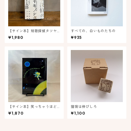
【サイン本】短歌探偵タツヤ
すべての、白いものたちの
キノシタ
¥1,980
¥935
【サイン本】笑っちゃうほど
猫背は伸びしろ
遠くって、光っちゃうほど近
¥1,870
¥1,100
かった