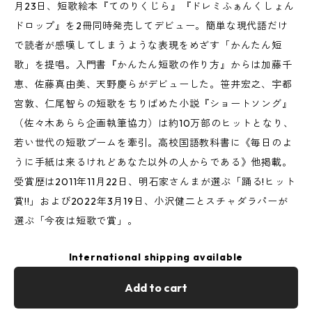
月23日、短歌絵本『てのりくじら』『ドレミふぁんくしょん
ドロップ』を2冊同時発売してデビュー。簡単な現代語だけ
で読者が感嘆してしまうような表現をめざす「かんたん短
歌」を提唱。入門書『かんたん短歌の作り方』からは加藤千
恵、佐藤真由美、天野慶らがデビューした。笹井宏之、宇都
宮敦、仁尾智らの短歌をちりばめた小説『ショートソング』
（佐々木あらら企画執筆協力）は約10万部のヒットとなり、
若い世代の短歌ブームを牽引。高校国語教科書に《毎日のよ
うに手紙は来るけれどあなた以外の人からである》他掲載。
受賞歴は2011年11月22日、明石家さんまが選ぶ「踊る!ヒット
賞!!」および2022年3月19日、小沢健二とスチャダラパーが
選ぶ「今夜は短歌で賞」。
International shipping available
Add to cart