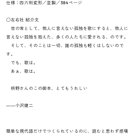
仕様：四六判変形／並製／384ページ
○左右社 紹介文
世の常として、他人に言えない孤独を歌にすると、他人に
言えない孤独を抱えた、多くの人たちに愛される、のです。
そして、そのことは一切、誰の孤独も軽くはしないので
す。
でも、歌は。
あぁ、歌は。
枡野さんのこの御本、とてもうれしい
――小沢健二
簡単な現代語だけでつくられているのに、読むと思わず感嘆