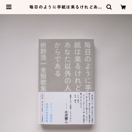
毎日のように手紙は来るけれどあな
た以外の人からである 枡野浩一全
短歌集 | ネコゼ商店