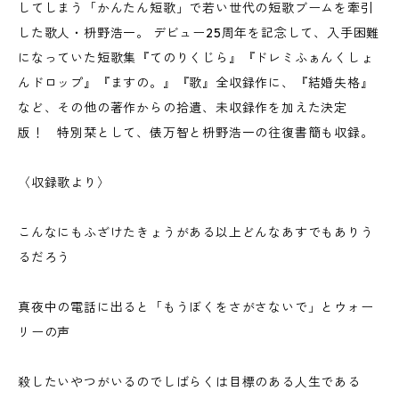
してしまう「かんたん短歌」で若い世代の短歌ブームを牽引
した歌人・枡野浩一。 デビュー25周年を記念して、入手困難
になっていた短歌集『てのりくじら』『ドレミふぁんくしょ
んドロップ』『ますの。』『歌』全収録作に、『結婚失格』
など、その他の著作からの拾遺、未収録作を加えた決定
版！ 特別栞として、俵万智と枡野浩一の往復書簡も収録。
〈収録歌より〉
こんなにもふざけたきょうがある以上どんなあすでもありう
るだろう
真夜中の電話に出ると「もうぼくをさがさないで」とウォー
リーの声
殺したいやつがいるのでしばらくは目標のある人生である