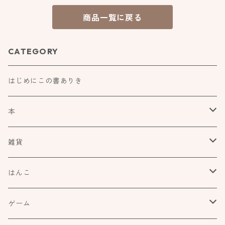
商品一覧に戻る
CATEGORY
はじめにこの書ありき
本
食べもの飲みものお酒とか
雑貨
アートや絵本の世界
kurofutago
はんこ
ブローチ
だれかの考えごと
文具
オスコラボ
ゲーム