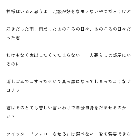
神様はいると思うよ 冗談が好きなモテないやつだろうけど
好きだった雨、雨だったあのころの日々、あのころの日々だ
った君
わけもなく家出したくてたまらない 一人暮らしの部屋にい
るのに
消しゴムでこすったせいで真っ黒になってしまったようなサ
ヨナラ
君はそのとても苦しい言いわけで自分自身をだませるのか
い？
ツイッター「フォローさせる」は選べない 愛を強要できな