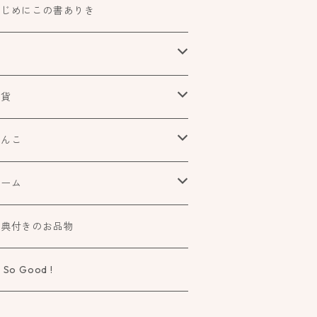
はじめにこの書ありき
本
食べもの飲みものお酒とか
雑貨
アートや絵本の世界
urofutago
はんこ
ローチ
だれかの考えごと
文具
オスコラボ
ゲーム
ラー
タチ×モヨウスタンプ
詩歌と会う
タカトモハンコ
elier Mimir
特典付きのお品物
ーペ
さなカタチ×モヨウスタンプ
物語に飛びこむ
 So Good !
タチ×ソラモヨウスタンプ
知る学ぶ気づく