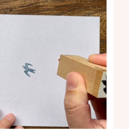
た
コ
紋
生
季