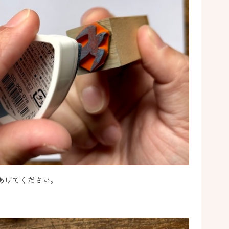
ド
7
ジ
ヒ
ほ
ガ
あげてください。
お
く