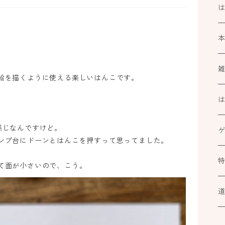
。
絵を描くように使える楽しいはんこです。
k
感じなんですけど。
ブ
ンプ台にドーンとはんこを押すって思ってました。
。
ミ
カ
At
て面が小さいので、こう。
ル
小
道
カ