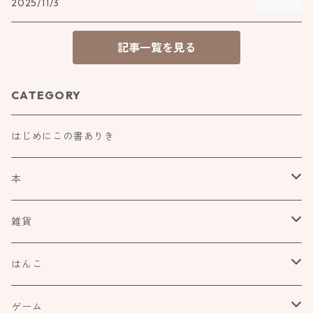
2025/11/3
記事一覧を見る
CATEGORY
はじめにこの書ありき
本
食べもの飲みものお酒とか
雑貨
アートや絵本の世界
kurofutago
はんこ
ブローチ
だれかの考えごと
文具
オスコラボ
ゲーム