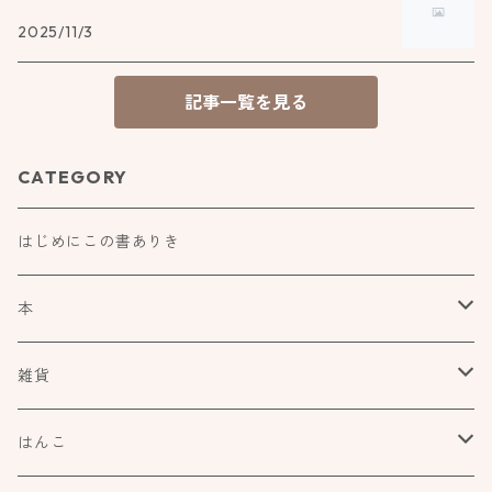
2025/11/3
記事一覧を見る
CATEGORY
はじめにこの書ありき
本
食べもの飲みものお酒とか
雑貨
アートや絵本の世界
kurofutago
はんこ